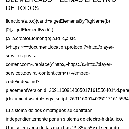
DE TODOS.
!function(a,b,c){var d=a.getElementsByTagName(b)
[0];a.getElementById(c)||
(a=a.createElement(b),a.id=c,a.src=
(«https:»==document.location.protocol?»http://player-
services.goviral-
content.com».replace(/^http:/,»https:»):»http://player-
services.goviral-content.com»)+»/embed-
code/index/find?
placementVersionId=2691160914005017161556401″,d.parent
(document,»script»,»gv_script_26911609140050171615564
El sistema de dos embragues se controlan
independientemente por un sistema de electro-hidráulico.
Uno se encarga de las marchas 1ª, 3ª y 5ª y el segundo