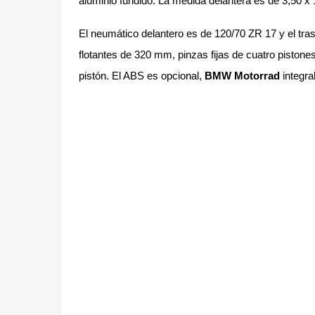
aluminio fundido. La medida delantera es de 3,50 x 
El neumático delantero es de 120/70 ZR 17 y el tra
flotantes de 320 mm, pinzas fijas de cuatro pistones
pistón. El ABS es opcional,
BMW Motorrad
integral