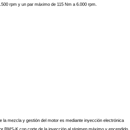
 7.500 rpm y un par máximo de 115 Nm a 6.000 rpm.
de la mezcla y gestión del motor es mediante inyección electrónica
otor BMS-K con corte de la inyección al régimen máximo y encendido