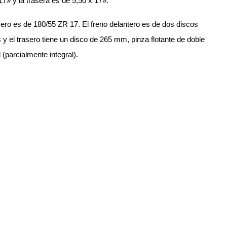
17» y la trasera es de 5,50 x 17».
sero es de 180/55 ZR 17. El freno delantero es de dos discos
 y el trasero tiene un disco de 265 mm, pinza flotante de doble
 (parcialmente integral).