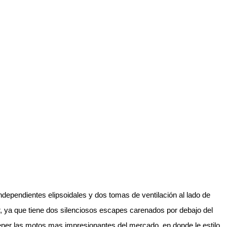
independientes elipsoidales y dos tomas de ventilación al lado de
, ya que tiene dos silenciosos escapes carenados por debajo del
ener las motos mas impresionantes del mercado, en donde le estilo