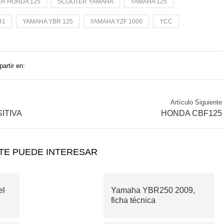
R HONDA 125
SCOOTER YAMAHA
YAMAHA 125
R1
YAMAHA YBR 125
YAMAHA YZF 1000
YCC
artir en:
Artículo Siguiente
ITIVA
HONDA CBF125
TE PUEDE INTERESAR
el
Yamaha YBR250 2009,
ficha técnica