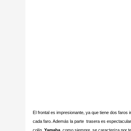
El frontal es impresionante, ya que tiene dos faros 
cada faro. Además la parte trasera es espectacular
colín.
Yamaha
, como siempre, se caracteriza por t